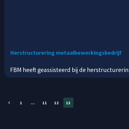
Herstructurering metaalbewerkingsbedrijf
FBM heeft geassisteerd bij de herstructurer
1
…
11
12
13