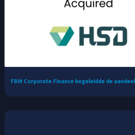
FBM Corporate Finance begeleidde de aandeel